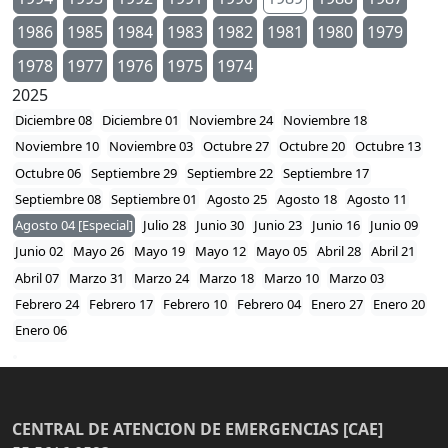
1986
1985
1984
1983
1982
1981
1980
1979
1978
1977
1976
1975
1974
2025
Diciembre 08
Diciembre 01
Noviembre 24
Noviembre 18
Noviembre 10
Noviembre 03
Octubre 27
Octubre 20
Octubre 13
Octubre 06
Septiembre 29
Septiembre 22
Septiembre 17
Septiembre 08
Septiembre 01
Agosto 25
Agosto 18
Agosto 11
Agosto 04 [Especial]
Julio 28
Junio 30
Junio 23
Junio 16
Junio 09
Junio 02
Mayo 26
Mayo 19
Mayo 12
Mayo 05
Abril 28
Abril 21
Abril 07
Marzo 31
Marzo 24
Marzo 18
Marzo 10
Marzo 03
Febrero 24
Febrero 17
Febrero 10
Febrero 04
Enero 27
Enero 20
Enero 06
CENTRAL DE ATENCION DE EMERGENCIAS [CAE]