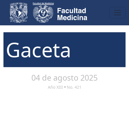
Gaceta
04 de agosto 2025
Año XIII
•
No. 421