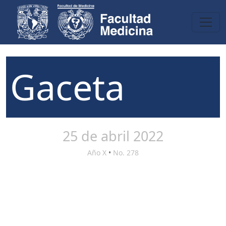
Gaceta
25 de abril 2022
Año X
•
No. 278