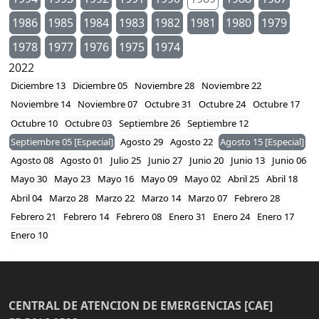
1986
1985
1984
1983
1982
1981
1980
1979
1978
1977
1976
1975
1974
2022
Diciembre 13
Diciembre 05
Noviembre 28
Noviembre 22
Noviembre 14
Noviembre 07
Octubre 31
Octubre 24
Octubre 17
Octubre 10
Octubre 03
Septiembre 26
Septiembre 12
Septiembre 05 [Especial]
Agosto 29
Agosto 22
Agosto 15 [Especial]
Agosto 08
Agosto 01
Julio 25
Junio 27
Junio 20
Junio 13
Junio 06
Mayo 30
Mayo 23
Mayo 16
Mayo 09
Mayo 02
Abril 25
Abril 18
Abril 04
Marzo 28
Marzo 22
Marzo 14
Marzo 07
Febrero 28
Febrero 21
Febrero 14
Febrero 08
Enero 31
Enero 24
Enero 17
Enero 10
CENTRAL DE ATENCION DE EMERGENCIAS [CAE]