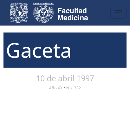
Gaceta
10 de abril 1997
Año XX
•
No. 382