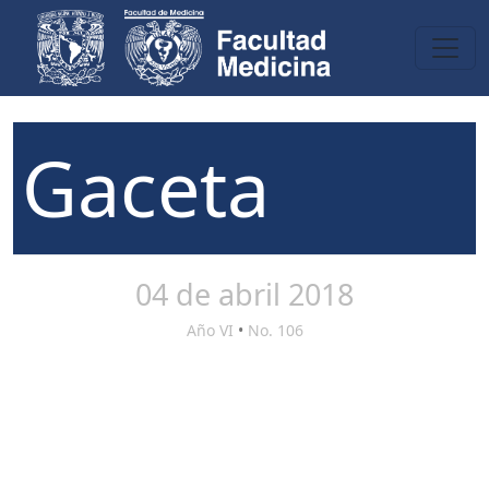
Gaceta
04 de abril 2018
Año VI
•
No. 106