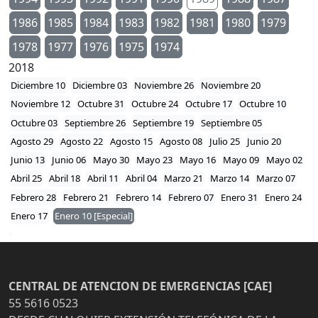
1986
1985
1984
1983
1982
1981
1980
1979
1978
1977
1976
1975
1974
2018
Diciembre 10
Diciembre 03
Noviembre 26
Noviembre 20
Noviembre 12
Octubre 31
Octubre 24
Octubre 17
Octubre 10
Octubre 03
Septiembre 26
Septiembre 19
Septiembre 05
Agosto 29
Agosto 22
Agosto 15
Agosto 08
Julio 25
Junio 20
Junio 13
Junio 06
Mayo 30
Mayo 23
Mayo 16
Mayo 09
Mayo 02
Abril 25
Abril 18
Abril 11
Abril 04
Marzo 21
Marzo 14
Marzo 07
Febrero 28
Febrero 21
Febrero 14
Febrero 07
Enero 31
Enero 24
Enero 17
Enero 10 [Especial]
CENTRAL DE ATENCION DE EMERGENCIAS [CAE]
55 5616 0523