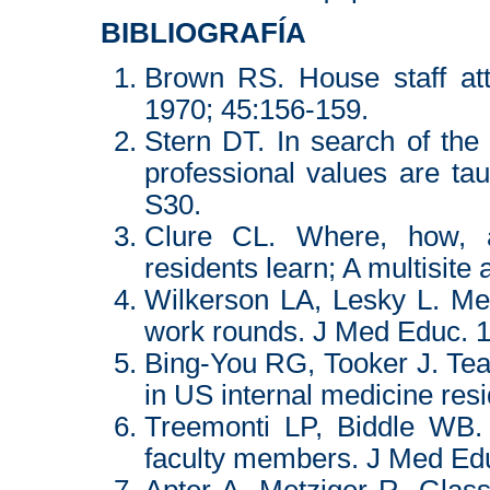
BIBLIOGRAFÍA
Brown RS. House staff att
1970; 45:156-159.
Stern DT. In search of th
professional values are ta
S30.
Clure CL. Where, how, 
residents learn; A multisit
Wilkerson LA, Lesky L. Med
work rounds. J Med Educ. 
Bing-You RG, Tooker J. Te
in US internal medicine re
Treemonti LP, Biddle WB. 
faculty members. J Med Ed